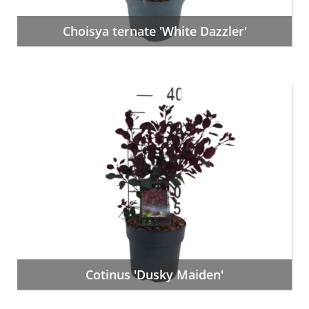
Choisya ternate 'White Dazzler'
Cotinus 'Dusky Maiden'