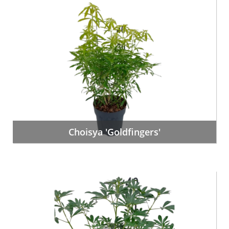
Choisya 'Goldfingers'