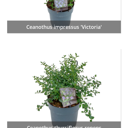
Ceanothus impressus 'Victoria'
Ceanothus thyrsiflorus repens